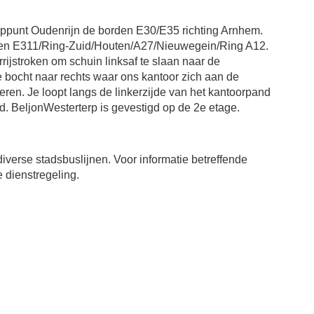
ooppunt Oudenrijn de borden E30/E35 richting Arnhem.
orden E311/Ring-Zuid/Houten/A27/Nieuwegein/Ring A12.
ijstroken om schuin linksaf te slaan naar de
bocht naar rechts waar ons kantoor zich aan de
keren. Je loopt langs de linkerzijde van het kantoorpand
d. BeljonWesterterp is gevestigd op de 2e etage.
iverse stadsbuslijnen. Voor informatie betreffende
 dienstregeling.​