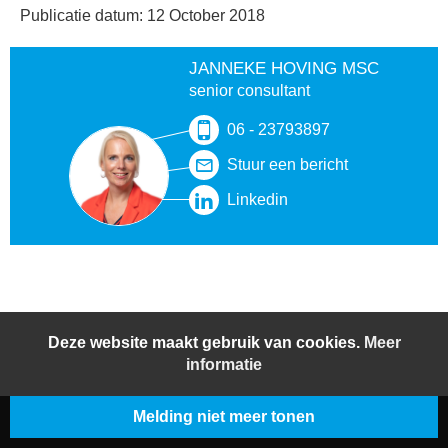
Publicatie datum: 12 October 2018
JANNEKE HOVING MSC
senior consultant
06 - 23793897
Stuur een bericht
Linkedin
Deze website maakt gebruik van cookies.
Meer
informatie
Melding niet meer tonen
© 2026 BeljonWesterterp