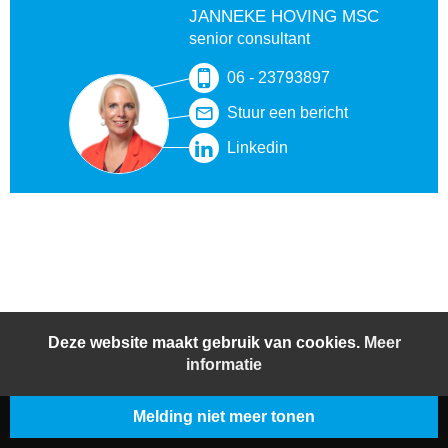
JANNEKE HOVING MSC
senior consultant
06 - 23793897
Stuur een bericht
Linkedin
Deze website maakt gebruik van cookies.
Meer
informatie
Melding niet meer tonen
© 2026 BeljonWesterterp