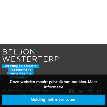
Deze website maakt gebruik van cookies.
Meer
informatie
© 2026 BeljonWesterterp
•
Sitemap
•
Algemene voorwaarden
Melding niet meer tonen
•
Privacy Statement
•
Contact