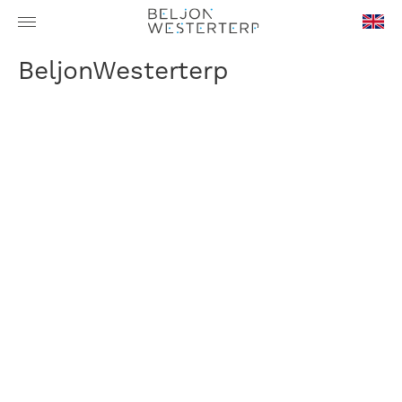
en-
BeljonWesterterp
GB