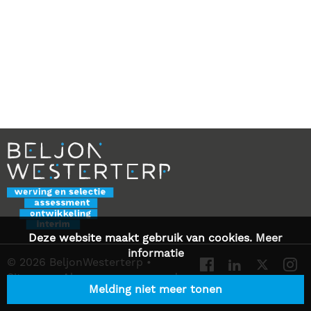
Deze website maakt gebruik van cookies.
Meer
informatie
© 2026 BeljonWesterterp
•
Sitemap
•
Algemene voorwaarden
Melding niet meer tonen
•
Privacy Statement
•
Contact