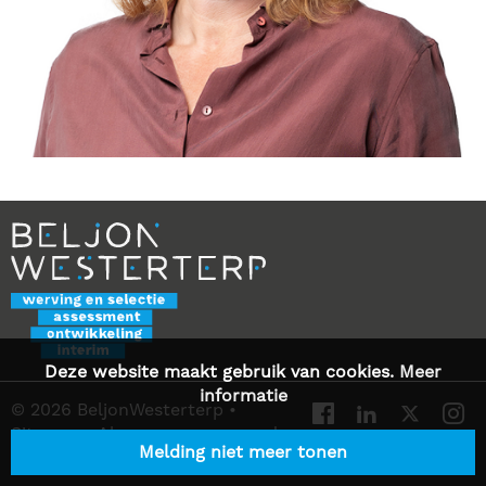
Deze website maakt gebruik van cookies.
Meer
informatie
© 2026 BeljonWesterterp
•
Sitemap
•
Algemene voorwaarden
Melding niet meer tonen
•
Privacy Statement
•
Contact