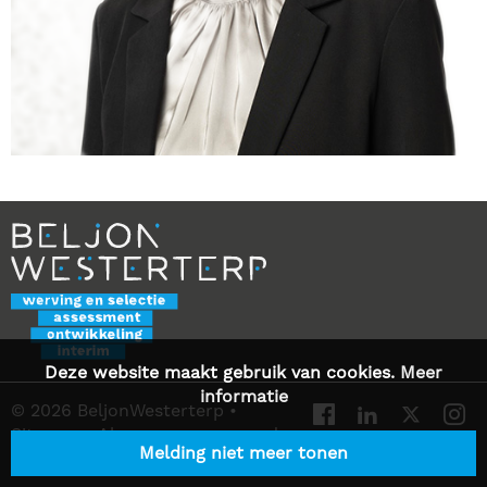
Deze website maakt gebruik van cookies.
Meer
informatie
© 2026 BeljonWesterterp
•
Sitemap
•
Algemene voorwaarden
Melding niet meer tonen
•
Privacy Statement
•
Contact