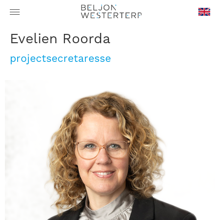
en-
Evelien Roorda
GB
projectsecretaresse