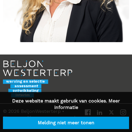
Deze website maakt gebruik van cookies.
Meer
informatie
© 2026 BeljonWesterterp
•
Sitemap
•
Algemene voorwaarden
Melding niet meer tonen
•
Privacy Statement
•
Contact