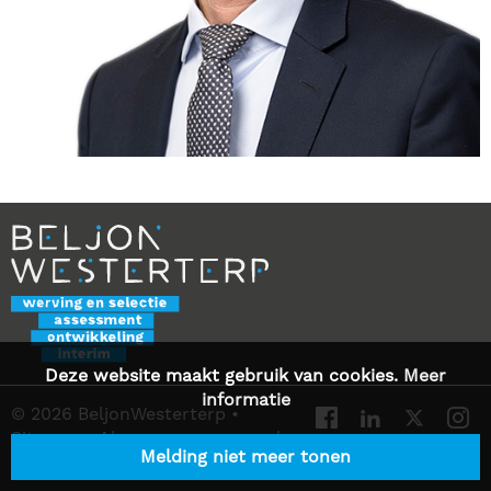
Deze website maakt gebruik van cookies.
Meer
informatie
© 2026 BeljonWesterterp
•
Sitemap
•
Algemene voorwaarden
Melding niet meer tonen
•
Privacy Statement
•
Contact