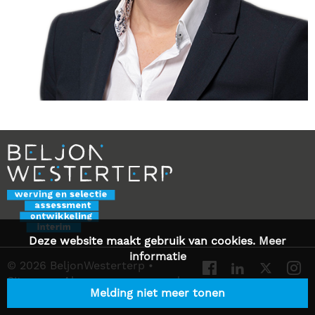
Deze website maakt gebruik van cookies.
Meer
informatie
© 2026 BeljonWesterterp
•
Sitemap
•
Algemene voorwaarden
Melding niet meer tonen
•
Privacy Statement
•
Contact