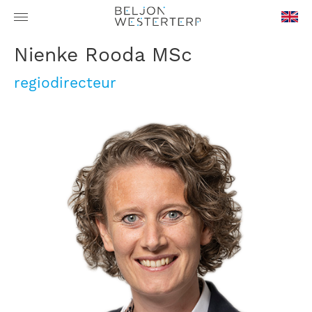
en-
Nienke Rooda MSc
GB
regiodirecteur