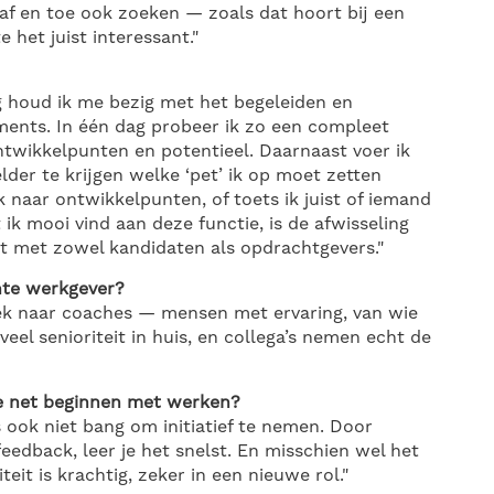
 af en toe ook zoeken — zoals dat hoort bij een
het juist interessant."
g houd ik me bezig met het begeleiden en
ments. In één dag probeer ik zo een compleet
ntwikkelpunten en potentieel. Daarnaast voer ik
der te krijgen welke ‘pet’ ik op moet zetten
k naar ontwikkelpunten, of toets ik juist of iemand
 ik mooi vind aan deze functie, is de afwisseling
t met zowel kandidaten als opdrachtgevers."
nte werkgever?
oek naar coaches — mensen met ervaring, van wie
 veel senioriteit in huis, en collega’s nemen echt de
ie net beginnen met werken?
 ook niet bang om initiatief te nemen. Door
feedback, leer je het snelst. En misschien wel het
citeit is krachtig, zeker in een nieuwe rol."