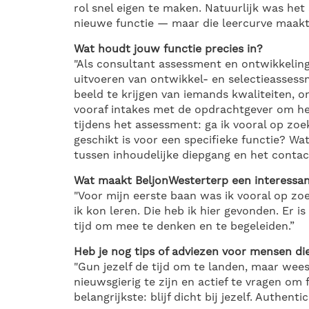
rol snel eigen te maken. Natuurlijk was het
nieuwe functie — maar die leercurve maakte 
Wat houdt jouw functie precies in?
"Als consultant assessment en ontwikkelin
uitvoeren van ontwikkel- en selectieassess
beeld te krijgen van iemands kwaliteiten, o
vooraf intakes met de opdrachtgever om hel
tijdens het assessment: ga ik vooral op zoe
geschikt is voor een specifieke functie? Wat
tussen inhoudelijke diepgang en het contac
Wat maakt BeljonWesterterp een interessa
"Voor mijn eerste baan was ik vooral op z
ik kon leren. Die heb ik hier gevonden. Er is
tijd om mee te denken en te begeleiden.”
Heb je nog tips of adviezen voor mensen d
"Gun jezelf de tijd om te landen, maar wees
nieuwsgierig te zijn en actief te vragen om 
belangrijkste: blijf dicht bij jezelf. Authenti