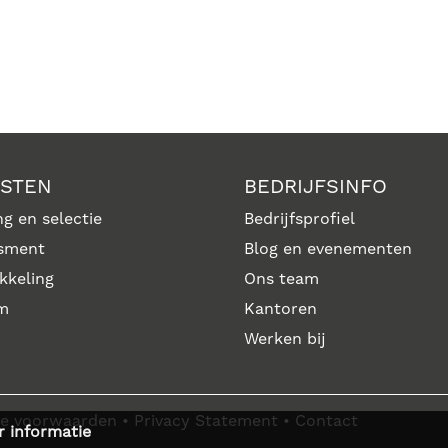
NSTEN
BEDRIJFSINFO
g en selectie
Bedrijfsprofiel
sment
Blog en evenementen
kkeling
Ons team
im
Kantoren
Werken bij
e voorwaarden
•
Privacy Statement
•
Contact
 informatie