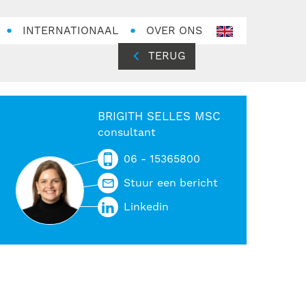
INTERNATIONAAL
OVER ONS
en-
GB
TERUG
BRIGITH SELLES MSC
consultant
06 - 15365800
Stuur een bericht
Linkedin