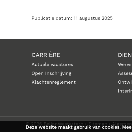
Publicatie datum: 11 augustus 2025
CARRIÈRE
DIE
Actuele vacatures
Wervin
Open Inschrijving
Asses
Klachtenreglement
Ontwi
Inter
© 2026 BeljonWesterterp
•
Sitemap
•
Algemen
Deze website maakt gebruik van cookies.
Meer