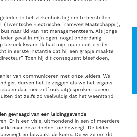
 geleden in het ziekenhuis lag om te herstellen
TET (Twentsche Electrische Tramweg Maatschappij),
 bus naar lid van het managementteam. Als jonge
 ieder geval in mijn ogen, nogal onderdanig
 op bezoek kwam. Ik had mijn opa nooit eerder
t in eerste instantie dat hij een grapje maakte
irecteur”. Toen hij dit consequent bleef doen,
 manier van communiceren met onze leiders. We
ndiger, durven het te zeggen als we het ergens
n hebben daarmee zelf ook uitgesproken ideeën
ten dat zelfs zó veelvuldig dat het weerstand
en gevraagd van een leidinggevende
ven. Er is een visie, uitmondend in een of meerdere
satie naar deze doelen toe beweegt. De leider
l beweegt en bewaakt de koers. De wijze om dit