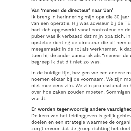
Van ‘meneer de directeur’ naar ‘Jan’
Ik breng in herinnering mijn opa die 30 jaar
van een operatie. Hij was adviseur bij de 
had zich opgewerkt vanaf controleur op de
puber was ik verbaasd dat mijn opa zich, in
opstelde richting de directeur die bij hem
meegemaakt in de rol als werknemer. Ik dach
toen hij de ander aansprak als “meneer de d
begreep ik dat dit niet zo was.
In de huidige tijd, bezigen we een andere
noemen elkaar bij de voornaam. We zijn mo
niet mee eens zijn. We zijn professional e
over hoe zaken zouden moeten. Sommigen ui
wordt.
Er worden tegenwoordig andere vaardighed
De kern van het leidinggeven is gelijk geble
doelen en een strategie waarmee de organi
zorgt ervoor dat de groep richting het doe