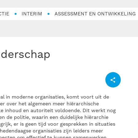
CTIE
INTERIM
ASSESSMENT EN ONTWIKKELING
eiderschap
ral in moderne organisaties, komt voort uit de
eger over het algemeen meer hiërarchische
jke inhoud en autoriteit voldoende. Dit werkt nog
en de politie, waarin een duidelijke hiërarchie
rijk, er is geen tijd voor gesprekken in situaties
hedendaagse organisaties zijn leiders meer
 aspecten om effectief te kunnen samenwerken.