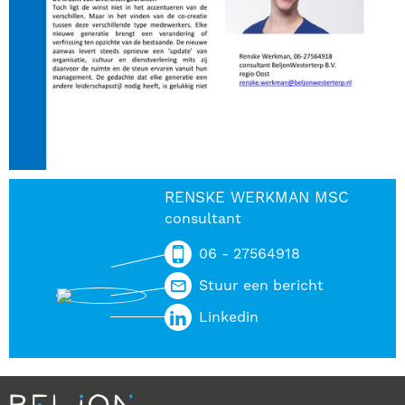
RENSKE WERKMAN MSC
consultant
06 - 27564918
Stuur een bericht
Linkedin