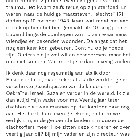
child en heeft zijn hele leven last gehad van dit
trauma. Het kwam zelfs terug op zijn sterfbed. Er
waren, naar de huidige maatstaven, “slechts” 151
doden op 10 oktober 1943. Maar wat moet het een
indruk op hem hebben gemaakt als 10-jarig jochie.
Lopend langs de puinhopen van huizen waar eens
vriendjes en bekenden woonden. De angst dat het
nog een keer kon gebeuren. Continu op je hoede
zijn. Ouders die je wel willen beschermen, maar het
ook niet konden. Wat moet je je dan onveilig voelen.
Ik denk daar nog regelmatig aan als ik door
Enschede loop, maar zeker als ik die verdrietige en
verschrikte gezichtjes zie van de kinderen in
Oekraïne, Israël, Gaza en verder in de wereld. Ik zie
dan altijd mijn vader voor me. Veertig jaar later
dachten die twee mannen op dat kantoor daar nog
aan. Het heeft hun leven getekend, en laten we
eerlijk zijn, in de genoemde landen zijn duizenden
slachtoffers meer. Hoe zitten deze kinderen er over
veertig jaar bij? Bij mijn vader en zijn directeur was