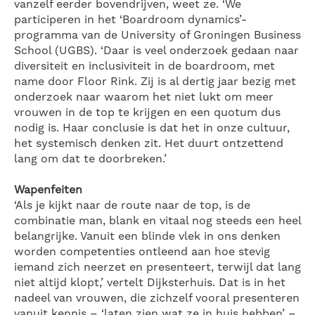
vanzelf eerder bovendrijven, weet ze. ‘We
participeren in het ‘Boardroom dynamics’-
programma van de University of Groningen Business
School (UGBS). ‘Daar is veel onderzoek gedaan naar
diversiteit en inclusiviteit in de boardroom, met
name door Floor Rink. Zij is al dertig jaar bezig met
onderzoek naar waarom het niet lukt om meer
vrouwen in de top te krijgen en een quotum dus
nodig is. Haar conclusie is dat het in onze cultuur,
het systemisch denken zit. Het duurt ontzettend
lang om dat te doorbreken.’
Wapenfeiten
‘Als je kijkt naar de route naar de top, is de
combinatie man, blank en vitaal nog steeds een heel
belangrijke. Vanuit een blinde vlek in ons denken
worden competenties ontleend aan hoe stevig
iemand zich neerzet en presenteert, terwijl dat lang
niet altijd klopt,’ vertelt Dijksterhuis. Dat is in het
nadeel van vrouwen, die zichzelf vooral presenteren
vanuit kennis – ‘laten zien wat ze in huis hebben’ –,