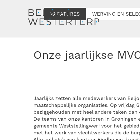
VACATURES
WERVING EN SELE
Onze jaarlijkse M
Jaarlijks zetten alle medewerkers van Belj
maatschappelijke organisaties. Op vrijdag
beziggehouden met heel andere taken dan o
De teams van onze kantoren in Groningen e
gemeente Weststellingwerf voor het gebie
met het werk van vlechtwerkers die de burge
Alle collega’s van kantoor Eindhoven droe