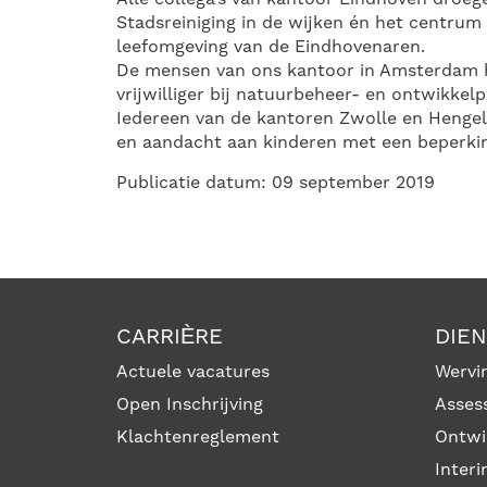
Stadsreiniging in de wijken én het centrum
leefomgeving van de Eindhovenaren.
De mensen van ons kantoor in Amsterdam h
vrijwilliger bij natuurbeheer- en ontwikkel
Iedereen van de kantoren Zwolle en Hengelo
en aandacht aan kinderen met een beperkin
Publicatie datum: 09 september 2019
CARRIÈRE
DIE
Actuele vacatures
Wervin
Open Inschrijving
Asses
Klachtenreglement
Ontwi
Inter