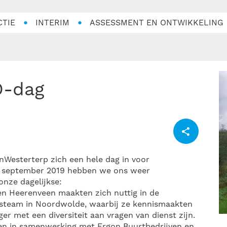
CTIE
INTERIM
ASSESSMENT EN ONTWIKKELING
VO-dag
onWesterterp zich een hele dag in voor
 6 september 2019 hebben we ons weer
nze dagelijkse:
n Heerenveen maakten zich nuttig in de
dsteam in Noordwolde, waarbij ze kennismaakten
r met een diversiteit aan vragen van dienst zijn.
gen in samenwerking met Ergon Buurtbedrijven en