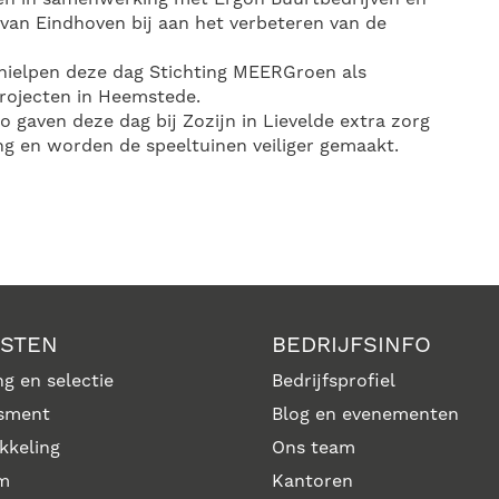
 van Eindhoven bij aan het verbeteren van de
ielpen deze dag Stichting MEERGroen als
projecten in Heemstede.
 gaven deze dag bij Zozijn in Lievelde extra zorg
g en worden de speeltuinen veiliger gemaakt.
NSTEN
BEDRIJFSINFO
g en selectie
Bedrijfsprofiel
sment
Blog en evenementen
kkeling
Ons team
im
Kantoren