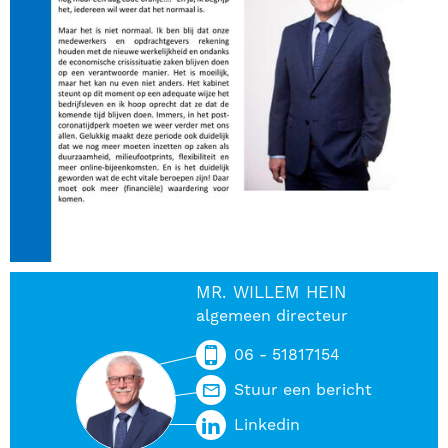
MR. WILLEM HEIN
algemeen directeur
06 - 51817154
Stuur een bericht
Linkedin