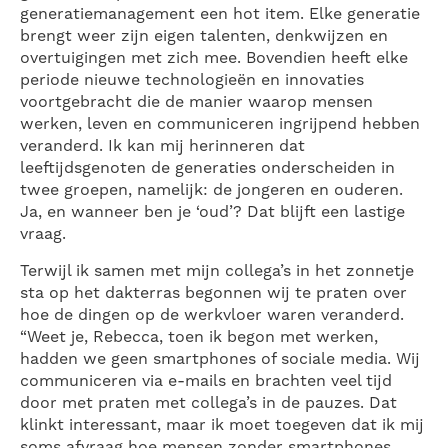
generatiemanagement een hot item. Elke generatie
brengt weer zijn eigen talenten, denkwijzen en
overtuigingen met zich mee. Bovendien heeft elke
periode nieuwe technologieën en innovaties
voortgebracht die de manier waarop mensen
werken, leven en communiceren ingrijpend hebben
veranderd. Ik kan mij herinneren dat
leeftijdsgenoten de generaties onderscheiden in
twee groepen, namelijk: de jongeren en ouderen.
Ja, en wanneer ben je ‘oud’? Dat blijft een lastige
vraag.
Terwijl ik samen met mijn collega’s in het zonnetje
sta op het dakterras begonnen wij te praten over
hoe de dingen op de werkvloer waren veranderd.
“Weet je, Rebecca, toen ik begon met werken,
hadden we geen smartphones of sociale media. Wij
communiceren via e-mails en brachten veel tijd
door met praten met collega’s in de pauzes. Dat
klinkt interessant, maar ik moet toegeven dat ik mij
soms afvraag hoe mensen zonder smartphones