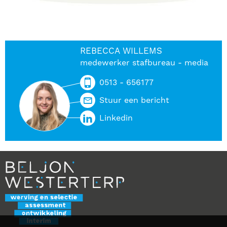
REBECCA WILLEMS
medewerker stafbureau - media
0513 - 656177
Stuur een bericht
Linkedin