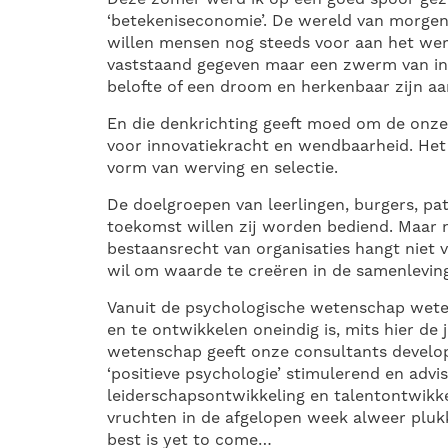
‘betekeniseconomie’. De wereld van morgen
willen mensen nog steeds voor aan het wer
vaststaand gegeven maar een zwerm van in
belofte of een droom en herkenbaar zijn aan
En die denkrichting geeft moed om de onze
voor innovatiekracht en wendbaarheid. Het
vorm van werving en selectie.
De doelgroepen van leerlingen, burgers, pati
toekomst willen zij worden bediend. Maar 
bestaansrecht van organisaties hangt niet 
wil om waarde te creëren in de samenleving
Vanuit de psychologische wetenschap wete
en te ontwikkelen oneindig is, mits hier de
wetenschap geeft onze consultants develo
‘positieve psychologie’ stimulerend en advi
leiderschapsontwikkeling en talentontwikke
vruchten in de afgelopen week alweer pluk
best is yet to come…