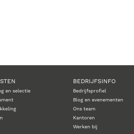
NSTEN
BEDRIJFSINFO
g en selectie
Bedrijfsprofiel
sment
Blog en evenementen
kkeling
Ons team
im
Kantoren
Werken bij