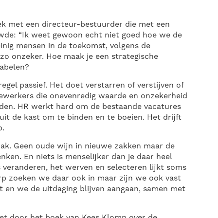
ek met een directeur-bestuurder die met een
uwde: “Ik weet gewoon echt niet goed hoe we de
einig mensen in de toekomst, volgens de
 zo onzeker. Hoe maak je een strategische
iabelen?
el passief. Het doet verstarren of verstijven of
dewerkers die onevenredig waarde en onzekerheid
en. HR werkt hard om de bestaande vacatures
uit de kast om te binden en te boeien. Het drijft
p.
pak. Geen oude wijn in nieuwe zakken maar de
ken. En niets is menselijker dan je daar heel
s veranderen, het werven en selecteren lijkt soms
rp zoeken we daar ook in maar zijn we ook vast
 en we de uitdaging blijven aangaan, samen met
et door het boek van Kees Klomp over de