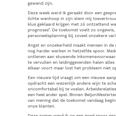
gewend zijn.
Deze week werd ik geraakt door een gespr
lichte wanhoop in zijn stem mij toevertro
klus geklaard krijgen met zó ontzettend w
prognoses”. De toekomst voelt zo ongewis,
personeelsplanning bij zoveel onzekere var
Angst en onzekerheid maakt mensen in de reg
nog harder werken in hetzelfde spoor. Me
ontlenen aan stuwende inkomensvoorwaard
te vervullen en leidinggevenden halen alles 
elkaar voort maar lost het probleem niet o
Een nieuwe tijd vraagt om een nieuwe aan
opdracht een wezenlijk andere wijn te schen
oncomfortabel bij te voelen. Arbeidsrelatie
een heel ander spel. Binnen BeljonWesterte
van mening dat de toekomst vandaag begint
onze klanten.
Deze zomer werd ik op een goed spoor gez