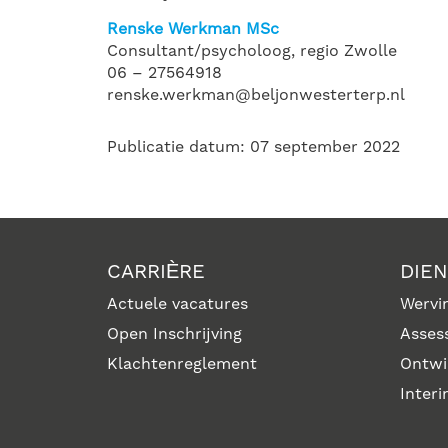
Renske Werkman MSc
Consultant/psycholoog, regio Zwolle
06 – 27564918
renske.werkman@beljonwesterterp.nl
Publicatie datum: 07 september 2022
CARRIÈRE
DIE
Actuele vacatures
Wervin
Open Inschrijving
Asses
Klachtenreglement
Ontwi
Inter