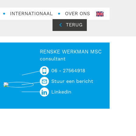
INTERNATIONAAL
OVER ONS
en-
GB
TERUG
RENSKE WERKMAN MSC
consultant
06 - 27564918
Stuur een bericht
Linkedin