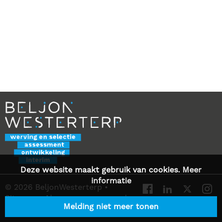
Deze website maakt gebruik van cookies.
Meer
informatie
© 2026 BeljonWesterterp
•
Sitemap
•
Algemene voorwaarden
Melding niet meer tonen
•
Privacy Statement
•
Contact