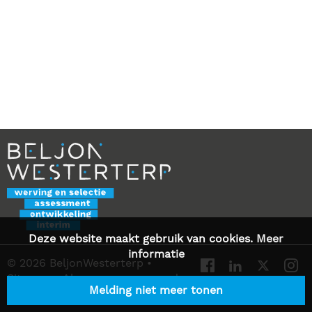
Deze website maakt gebruik van cookies.
Meer
informatie
© 2026 BeljonWesterterp
•
Sitemap
•
Algemene voorwaarden
Melding niet meer tonen
•
Privacy Statement
•
Contact