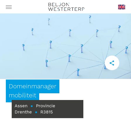
en-
GB
Domeinmanager
mobiliteit
Assen
●
Provincie
Drenthe
●
R3815