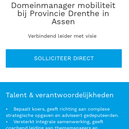
Domeinmanager mobiliteit
bij Provincie Drenthe in
Assen
Verbindend leider met visie
SOLLICITEER DIRECT
Talent & verantwoordelijkheden
• Bepaalt koers, geeft richting aan complexe
strategische opgaven en adviseert gedeputeerden.
• Versterkt integrale samenwerking, geeft
coachend leiding aan themamanagers en