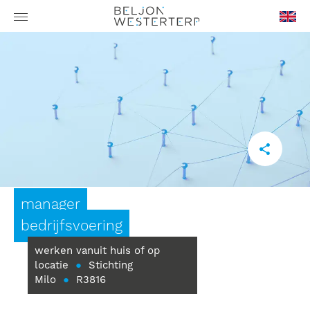
en-
GB
manager
bedrijfsvoering
werken vanuit huis of op
locatie
●
Stichting
Milo
●
R3816