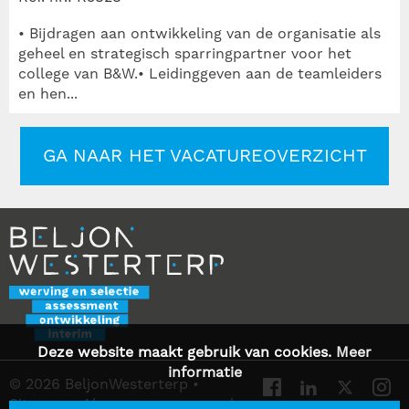
• Bijdragen aan ontwikkeling van de organisatie als
geheel en strategisch sparringpartner voor het
college van B&W.• Leidinggeven aan de teamleiders
en hen...
GA NAAR HET VACATUREOVERZICHT
Deze website maakt gebruik van cookies.
Meer
informatie
© 2026 BeljonWesterterp
•
Sitemap
•
Algemene voorwaarden