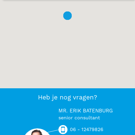
Heb je nog vragen?
MR. ERIK BATENBURG
senior consultant
06 - 12479826