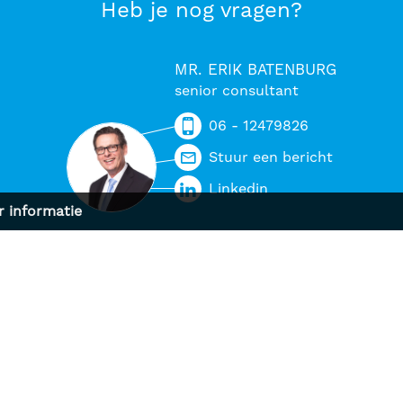
Heb je nog vragen?
MR. ERIK BATENBURG
senior consultant
06 - 12479826
Stuur een bericht
Linkedin
 informatie
NSTEN
BEDRIJFSINFO
g en selectie
Bedrijfsprofiel