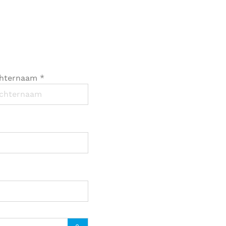
hternaam
*