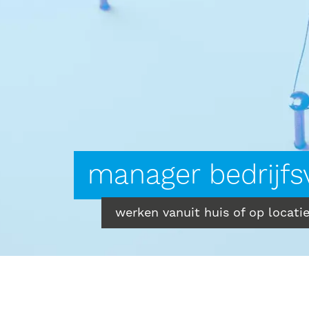
manager bedrijfs
werken vanuit huis of op locati