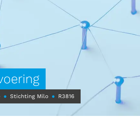
voering
e
●
Stichting Milo
●
R3816