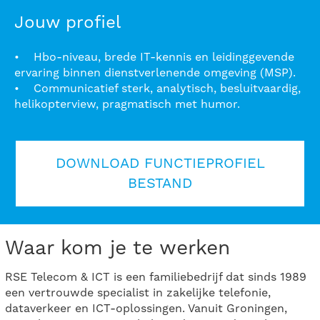
Jouw profiel
• Hbo-niveau, brede IT-kennis en leidinggevende
ervaring binnen dienstverlenende omgeving (MSP).
• Communicatief sterk, analytisch, besluitvaardig,
helikopterview, pragmatisch met humor.
DOWNLOAD FUNCTIEPROFIEL
BESTAND
Waar kom je te werken
RSE Telecom & ICT is een familiebedrijf dat sinds 1989
een vertrouwde specialist in zakelijke telefonie,
dataverkeer en ICT-oplossingen. Vanuit Groningen,