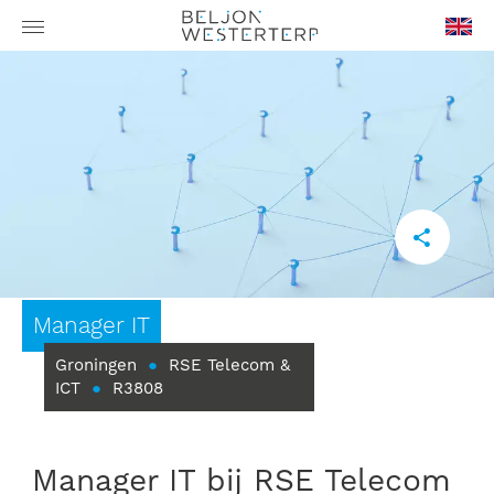
en-
GB
Manager IT
Groningen
●
RSE Telecom &
ICT
●
R3808
Manager IT bij RSE Telecom