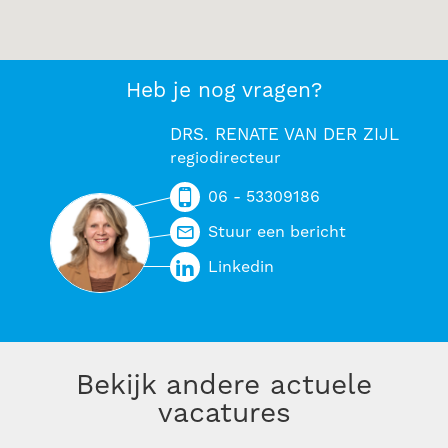
Heb je nog vragen?
DRS. RENATE VAN DER ZIJL
regiodirecteur
06 - 53309186
Stuur een bericht
Linkedin
Bekijk andere actuele
vacatures