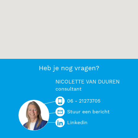
Heb je nog vragen?
NICOLETTE VAN DUUREN
consultant
06 - 21273705
Stuur een bericht
Linkedin