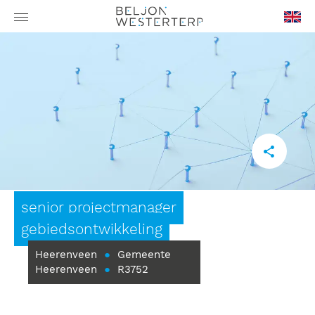
en-
GB
senior projectmanager
gebiedsontwikkeling
Heerenveen
●
Gemeente
Heerenveen
●
R3752