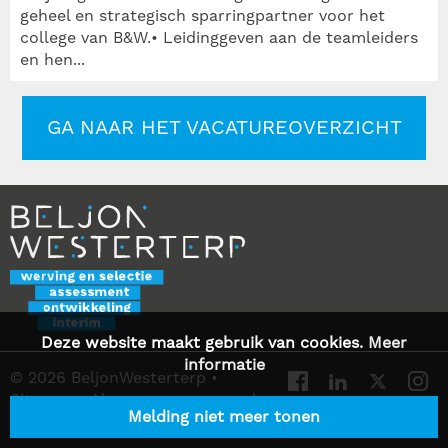
geheel en strategisch sparringpartner voor het
college van B&W.• Leidinggeven aan de teamleiders
en hen...
GA NAAR HET VACATUREOVERZICHT
Deze website maakt gebruik van cookies.
Meer
informatie
© 2026 BeljonWesterterp
•
Sitemap
•
Algemene voorwaarden
Melding niet meer tonen
•
Privacy Statement
•
Contact