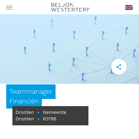
en-
GB
Teammanager
Financiën
Dronten
●
Gemeente
Dronten
●
R3795