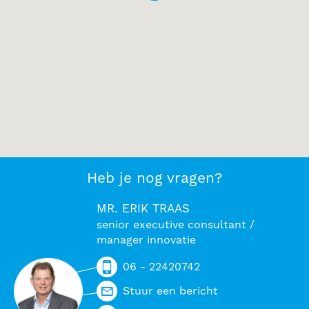
Heb je nog vragen?
MR. ERIK TRAAS
senior executive consultant /
manager innovatie
06 - 22420742
Stuur een bericht