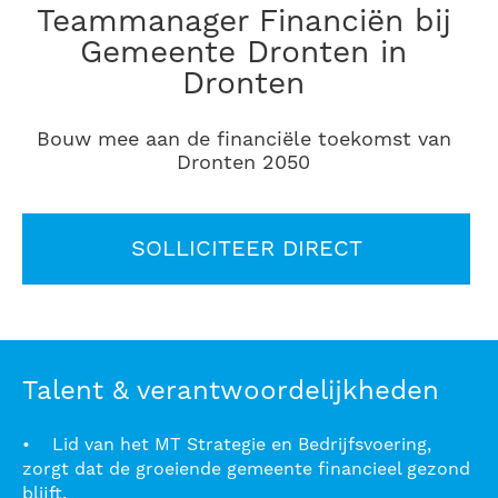
Teammanager Financiën bij
Gemeente Dronten in
Dronten
Bouw mee aan de financiële toekomst van
Dronten 2050
SOLLICITEER DIRECT
Talent & verantwoordelijkheden
• Lid van het MT Strategie en Bedrijfsvoering,
zorgt dat de groeiende gemeente financieel gezond
blijft.