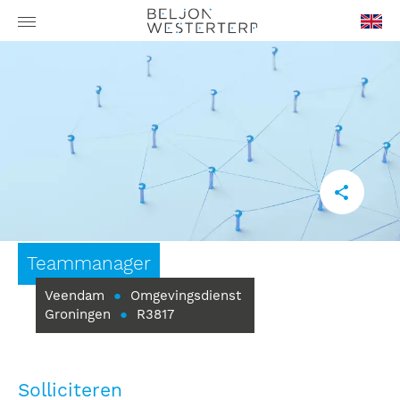
en-
GB
Teammanager
Veendam
●
Omgevingsdienst
Groningen
●
R3817
Solliciteren