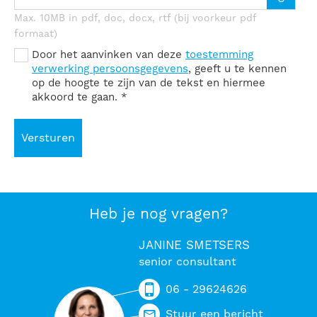
Max. 10MB in pdf, doc, docx, rtf (bij voorkeur pdf
formaat)
Door het aanvinken van deze
toestemming
verwerking persoonsgegevens
, geeft u te kennen
op de hoogte te zijn van de tekst en hiermee
akkoord te gaan.
*
Versturen
Heb je nog vragen?
JANINE SMETSERS
senior consultant
06 - 29624626
Stuur een bericht