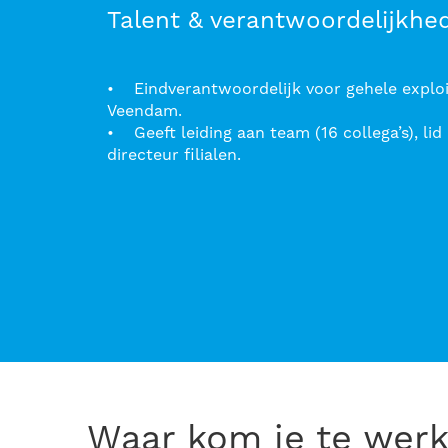
Talent & verantwoordelijkhe
• Eindverantwoordelijk voor gehele exploit
Veendam.
• Geeft leiding aan team (16 collega’s), li
directeur filialen.
Waar kom je te wer