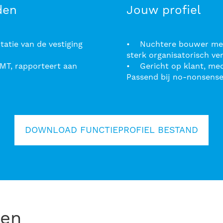
den
Jouw profiel
atie van de vestiging
• Nuchtere bouwer met l
sterk organisatorisch v
d MT, rapporteert aan
• Gericht op klant, med
Passend bij no-nonsense
DOWNLOAD FUNCTIEPROFIEL BESTAND
ken