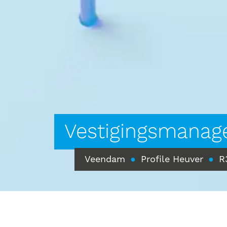
Vestigingsmanag
Veendam
●
Profile Heuver
●
R