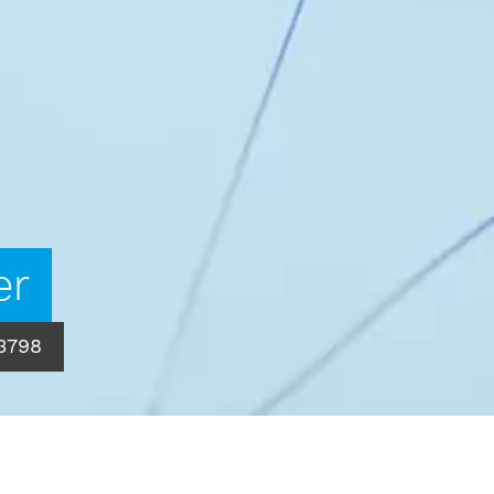
er
3798