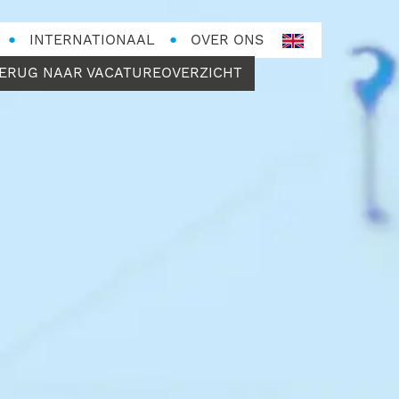
INTERNATIONAAL
OVER ONS
en-
GB
ERUG NAAR VACATUREOVERZICHT