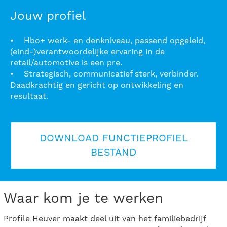
Jouw profiel
• Hbo+ werk- en denkniveau, passend opgeleid,
(eind-)verantwoordelijke ervaring in de
retail/automotive is een pre.
• Strategisch, communicatief sterk, verbinder.
Daadkrachtig en gericht op ontwikkeling en
resultaat.
DOWNLOAD FUNCTIEPROFIEL
BESTAND
Waar kom je te werken
Profile Heuver maakt deel uit van het familiebedrijf