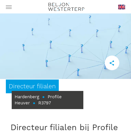
en-
GB
Directeur filialen
Hardenberg
●
Profile
Heuver
●
R3797
Directeur filialen bij Profile