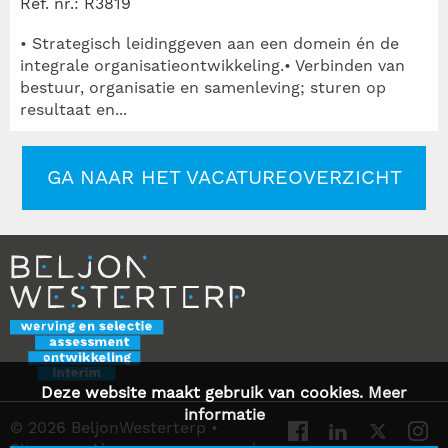
Ref. nr.: R3819
• Strategisch leidinggeven aan een domein én de
integrale organisatieontwikkeling.• Verbinden van
bestuur, organisatie en samenleving; sturen op
resultaat en...
GA NAAR HET VACATUREOVERZICHT
Deze website maakt gebruik van cookies.
Meer
informatie
© 2026 BeljonWesterterp
•