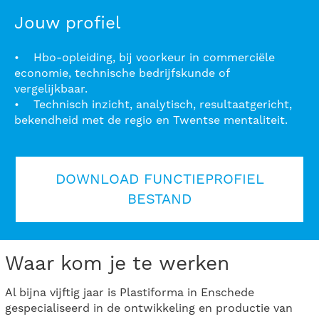
Jouw profiel
• Hbo-opleiding, bij voorkeur in commerciële
economie, technische bedrijfskunde of
vergelijkbaar.
• Technisch inzicht, analytisch, resultaatgericht,
bekendheid met de regio en Twentse mentaliteit.
DOWNLOAD FUNCTIEPROFIEL
BESTAND
Waar kom je te werken
Al bijna vijftig jaar is Plastiforma in Enschede
gespecialiseerd in de ontwikkeling en productie van